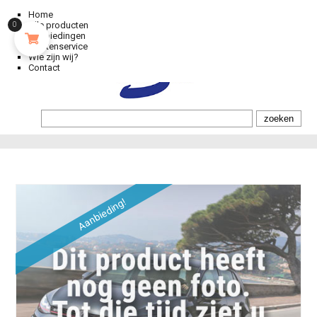
Home
Alle producten
0
Aanbiedingen
Klantenservice
Wie zijn wij?
Contact
Aanbieding!