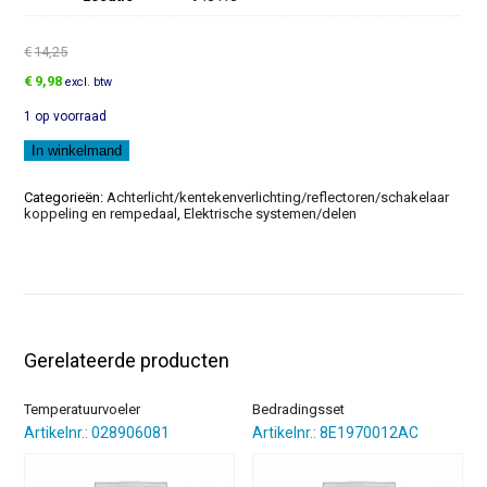
€
14,25
Oorspronkelijke
Huidige
€
9,98
excl. btw
prijs
prijs
1 op voorraad
was:
is:
€14,25.
€9,98.
Schakelaar
In winkelmand
aantal
Categorieën:
Achterlicht/kentekenverlichting/reflectoren/schakelaar
koppeling en rempedaal
,
Elektrische systemen/delen
Gerelateerde producten
Temperatuurvoeler
Bedradingsset
Artikelnr.: 028906081
Artikelnr.: 8E1970012AC