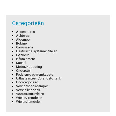
Categorieën
Accessoires
Achteras
Algemeen
Bobine
Carrosserie
Elektrische systemen/delen
Exterieur
Infotainment
Kachel
Motor/Koppeling
Onderstel
Pedalen/gas-/remkabels
Uitlaatsysteem/brandstoftank
Uncategorized
Vering/schokdemper
Versnellingsbak
Vooras/stuurdelen
Wielen/ remdelen
Wielen/remdelen