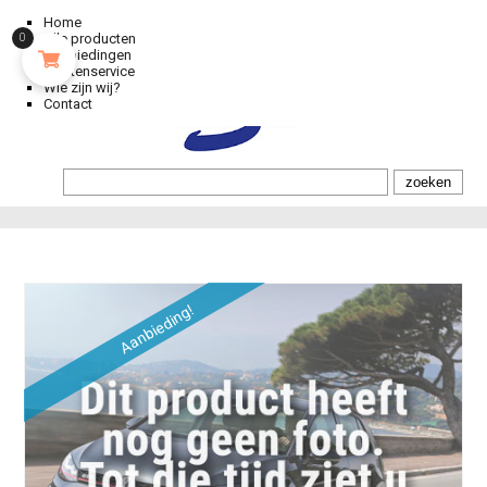
Home
Alle producten
0
Aanbiedingen
Klantenservice
Wie zijn wij?
Contact
Aanbieding!