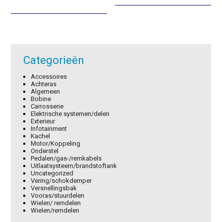
was:
is:
was:
is:
€4,50.
€3,15.
€4,98.
€3,49.
Categorieën
Accessoires
Achteras
Algemeen
Bobine
Carrosserie
Elektrische systemen/delen
Exterieur
Infotainment
Kachel
Motor/Koppeling
Onderstel
Pedalen/gas-/remkabels
Uitlaatsysteem/brandstoftank
Uncategorized
Vering/schokdemper
Versnellingsbak
Vooras/stuurdelen
Wielen/ remdelen
Wielen/remdelen