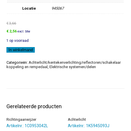
Locatie
945067
€
3,66
Oorspronkelijke
Huidige
€
2,56
excl. btw
prijs
prijs
1 op voorraad
was:
is:
€3,66.
€2,56.
Houder
In winkelmand
aantal
Categorieën:
Achterlicht/kentekenverlichting/reflectoren/schakelaar
koppeling en rempedaal
,
Elektrische systemen/delen
Gerelateerde producten
Richtingaanwijzer
Achterlicht
Artikelnr.: 1C0953042L
Artikelnr.: 1K5945093J