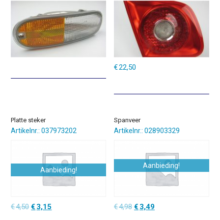
€
22,50
Platte steker
Spanveer
Artikelnr.: 037973202
Artikelnr.: 028903329
Aanbieding!
Aanbieding!
Oorspronkelijke
Huidige
Oorspronkelijke
Huidige
€
4,50
€
3,15
€
4,98
€
3,49
prijs
prijs
prijs
prijs