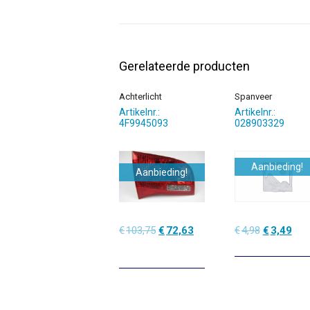
Gerelateerde producten
Achterlicht
Spanveer
Artikelnr.:
Artikelnr.:
4F9945093
028903329
Aanbieding!
Aanbieding!
Oorspronkelijke
Huidige
Oorspronke
Hui
€
103,75
€
72,63
€
4,98
€
3,49
prijs
prijs
prijs
prijs
was:
is:
was:
is:
€103,75.
€72,63.
€4,98.
€3,4