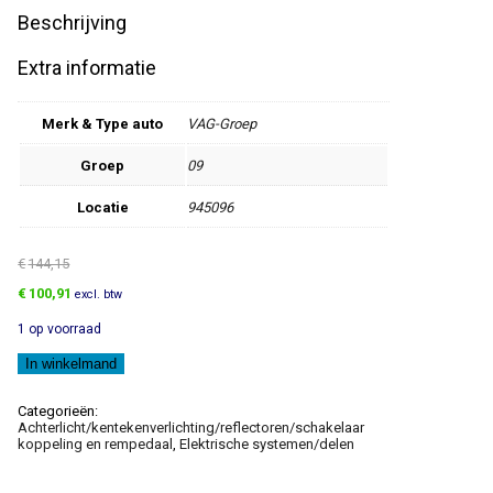
Beschrijving
Extra informatie
Merk & Type auto
VAG-Groep
Groep
09
Locatie
945096
€
144,15
Oorspronkelijke
Huidige
€
100,91
excl. btw
prijs
prijs
1 op voorraad
was:
is:
€144,15.
€100,91.
Achterlicht
In winkelmand
met
mist-
achterlicht
Categorieën:
aantal
Achterlicht/kentekenverlichting/reflectoren/schakelaar
koppeling en rempedaal
,
Elektrische systemen/delen