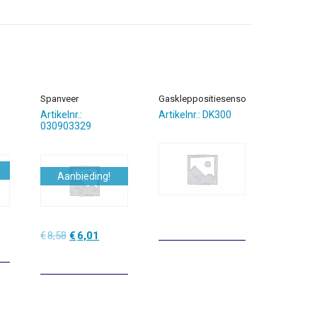
Spanveer
Gaskleppositiesensor
Artikelnr.:
Artikelnr.: DK300
030903329
Aanbieding!
lijke
dige
Oorspronkelijke
Huidige
€
8,58
€
6,01
prijs
prijs
was:
is:
9.
€8,58.
€6,01.