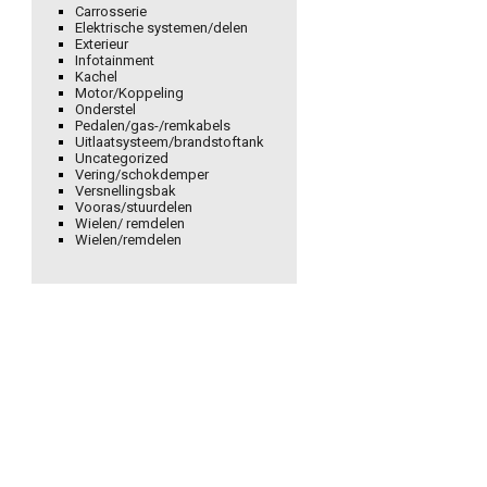
Carrosserie
Elektrische systemen/delen
Exterieur
Infotainment
Kachel
Motor/Koppeling
Onderstel
Pedalen/gas-/remkabels
Uitlaatsysteem/brandstoftank
Uncategorized
Vering/schokdemper
Versnellingsbak
Vooras/stuurdelen
Wielen/ remdelen
Wielen/remdelen