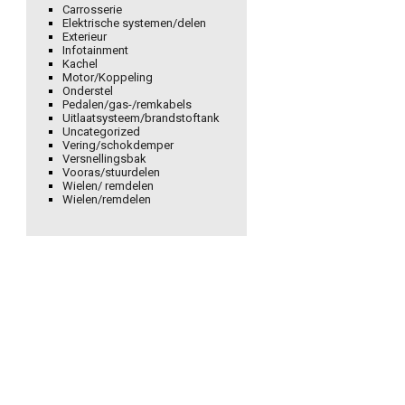
Carrosserie
Elektrische systemen/delen
Exterieur
Infotainment
Kachel
Motor/Koppeling
Onderstel
Pedalen/gas-/remkabels
Uitlaatsysteem/brandstoftank
Uncategorized
Vering/schokdemper
Versnellingsbak
Vooras/stuurdelen
Wielen/ remdelen
Wielen/remdelen