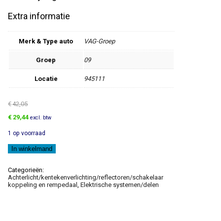
Extra informatie
Merk & Type auto
VAG-Groep
Groep
09
Locatie
945111
€
42,05
Oorspronkelijke
Huidige
€
29,44
excl. btw
prijs
prijs
1 op voorraad
was:
is:
€42,05.
€29,44.
Achterlicht
In winkelmand
aantal
Categorieën:
Achterlicht/kentekenverlichting/reflectoren/schakelaar
koppeling en rempedaal
,
Elektrische systemen/delen