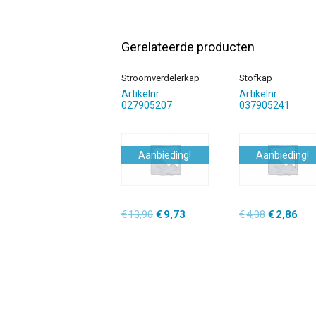
Gerelateerde producten
Stroomverdelerkap
Stofkap
Artikelnr.:
Artikelnr.:
027905207
037905241
Aanbieding!
Aanbieding!
Oorspronkelijke
Huidige
Oorspronke
Hui
€
13,90
€
9,73
€
4,08
€
2,86
prijs
prijs
prijs
prijs
was:
is:
was:
is:
€13,90.
€9,73.
€4,08.
€2,8