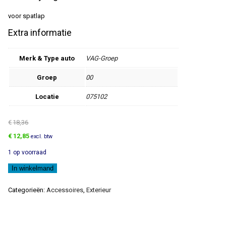
voor spatlap
Extra informatie
Merk & Type auto
VAG-Groep
Groep
00
Locatie
075102
€
18,36
Oorspronkelijke
Huidige
€
12,85
excl. btw
prijs
prijs
1 op voorraad
was:
is:
€18,36.
€12,85.
Verlenging
In winkelmand
aantal
Categorieën:
Accessoires
,
Exterieur