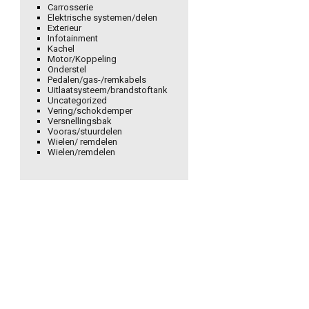
Carrosserie
Elektrische systemen/delen
Exterieur
Infotainment
Kachel
Motor/Koppeling
Onderstel
Pedalen/gas-/remkabels
Uitlaatsysteem/brandstoftank
Uncategorized
Vering/schokdemper
Versnellingsbak
Vooras/stuurdelen
Wielen/ remdelen
Wielen/remdelen