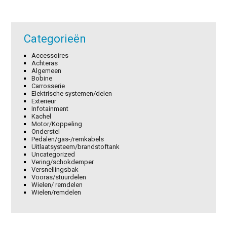
Categorieën
Accessoires
Achteras
Algemeen
Bobine
Carrosserie
Elektrische systemen/delen
Exterieur
Infotainment
Kachel
Motor/Koppeling
Onderstel
Pedalen/gas-/remkabels
Uitlaatsysteem/brandstoftank
Uncategorized
Vering/schokdemper
Versnellingsbak
Vooras/stuurdelen
Wielen/ remdelen
Wielen/remdelen