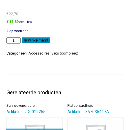
€
22,70
Oorspronkelijke
Huidige
€
15,89
excl. btw
prijs
prijs
2 op voorraad
was:
is:
€22,70.
€15,89.
Adapterantennekabel
In winkelmand
aantal
Categorieën:
Accessoires
,
Sets (compleet)
Gerelateerde producten
Schroevendraaier
Platcontacthuis
Artikelnr.: 2D0012255
Artikelnr.: 357035447A