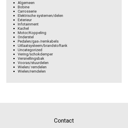
Algemeen
Bobine
Carrosserie
Elektrische systemen/delen
Exterieur
Infotainment
Kachel
Motor/Koppeling
Onderstel
Pedalen/gas-/remkabels
Uitlaatsysteem/brandstoftank
Uncategorized
Vering/schokdemper
Versnellingsbak
Vooras/stuurdelen
Wielen/ remdelen
Wielen/remdelen
Contact