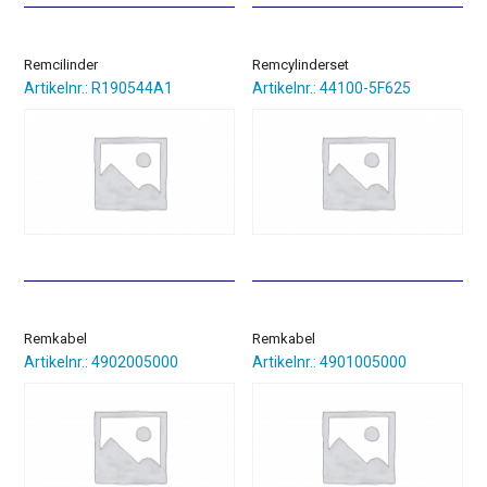
€46,29.
€32,40.
€51,39.
€35,97.
Remcilinder
Remcylinderset
Artikelnr.: R190544A1
Artikelnr.: 44100-5F625
Remkabel
Remkabel
Artikelnr.: 4902005000
Artikelnr.: 4901005000