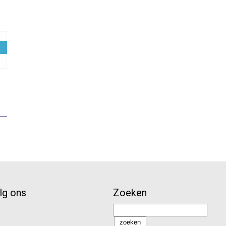
lijke
dige
1.
lg ons
Zoeken