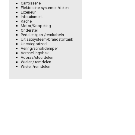
Carrosserie
Elektrische systemen/delen
Exterieur
Infotainment
Kachel
Motor/Koppeling
Onderstel
Pedalen/gas-/remkabels
Uitlaatsysteem/brandstoftank
Uncategorized
Vering/schokdemper
Versnellingsbak
Vooras/stuurdelen
Wielen/ remdelen
Wielen/remdelen