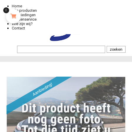
Home
Alle producten
0
Aanbiedingen
Klantenservice
Wie zijn wij?
Contact
Aanbieding!