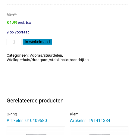
€
2,84
Oorspronkelijke
Huidige
€
1,99
excl. btw
prijs
prijs
9 op voorraad
was:
is:
€2,84.
€1,99.
Klem
In winkelmand
aantal
Categorieën:
Vooras/stuurdelen
,
Wiellagerhuis/draagarm/stabilisator/aandrijfas
Gerelateerde producten
O-ring
Klem
Artikelnr.: 010409580
Artikelnr.: 191411334