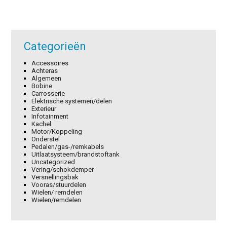
Categorieën
Accessoires
Achteras
Algemeen
Bobine
Carrosserie
Elektrische systemen/delen
Exterieur
Infotainment
Kachel
Motor/Koppeling
Onderstel
Pedalen/gas-/remkabels
Uitlaatsysteem/brandstoftank
Uncategorized
Vering/schokdemper
Versnellingsbak
Vooras/stuurdelen
Wielen/ remdelen
Wielen/remdelen