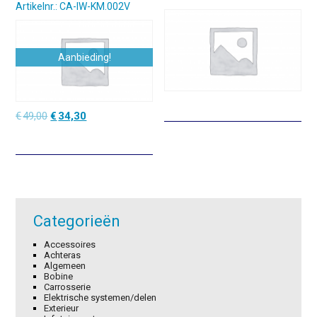
Artikelnr.: CA-IW-KM.002V
Aanbieding!
Oorspronkelijke
Huidige
€
49,00
€
34,30
prijs
prijs
was:
is:
€49,00.
€34,30.
Categorieën
Accessoires
Achteras
Algemeen
Bobine
Carrosserie
Elektrische systemen/delen
Exterieur