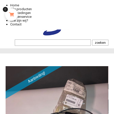
Home
Alle producten
0
Aanbiedingen
Klantenservice
Wie zijn wij?
Contact
Aanbieding!