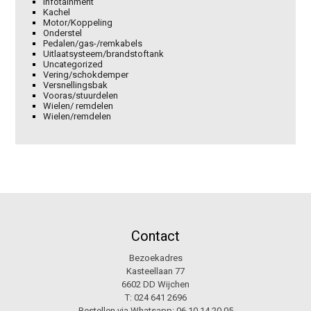
Infotainment
Kachel
Motor/Koppeling
Onderstel
Pedalen/gas-/remkabels
Uitlaatsysteem/brandstoftank
Uncategorized
Vering/schokdemper
Versnellingsbak
Vooras/stuurdelen
Wielen/ remdelen
Wielen/remdelen
Contact
Bezoekadres
Kasteellaan 77
6602 DD Wijchen
T:
024 641 2696
Bestellen via Whatsapp:
06 10 14 20 05