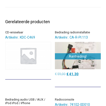
Gerelateerde producten
CD-wisselaar
Bedrading radioinstallatie
Artikelnr.: KDC-C469
Artikelnr.: CA-R-PI.113
Aanbieding!
Oorspronkelijke
Huidige
€
59,00
€
41,30
prijs
prijs
was:
is:
€59,00.
€41,30.
Bedrading audio USB / AUX /
Radioconsole
iPod iPod / iPhone
Artikelnr.: 74102-0D010