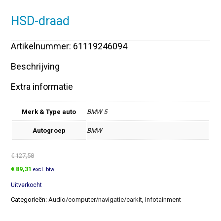
HSD-draad
Artikelnummer: 61119246094
Beschrijving
Extra informatie
Merk & Type auto
BMW 5
Autogroep
BMW
€
127,58
Oorspronkelijke
Huidige
€
89,31
excl. btw
prijs
prijs
Uitverkocht
was:
is:
€127,58.
€89,31.
Categorieën:
Audio/computer/navigatie/carkit
,
Infotainment