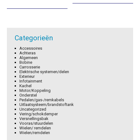
was:
is:
was:
is:
€51,60.
€36,12.
€1,53.
€1,07.
Categorieën
Accessoires
Achteras
Algemeen
Bobine
Carrosserie
Elektrische systemen/delen
Exterieur
Infotainment
Kachel
Motor/Koppeling
Onderstel
Pedalen/gas-/remkabels
Uitlaatsysteem/brandstoftank
Uncategorized
Vering/schokdemper
Versnellingsbak
Vooras/stuurdelen
Wielen/ remdelen
Wielen/remdelen