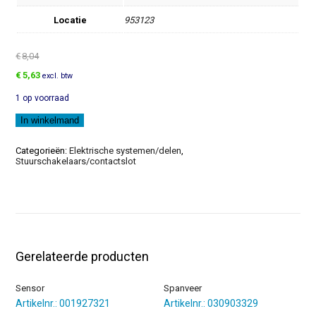
Locatie
953123
€
8,04
Oorspronkelijke
Huidige
€
5,63
excl. btw
prijs
prijs
1 op voorraad
was:
is:
€8,04.
€5,63.
Steun
In winkelmand
aantal
Categorieën:
Elektrische systemen/delen
,
Stuurschakelaars/contactslot
Gerelateerde producten
Sensor
Spanveer
Artikelnr.: 001927321
Artikelnr.: 030903329