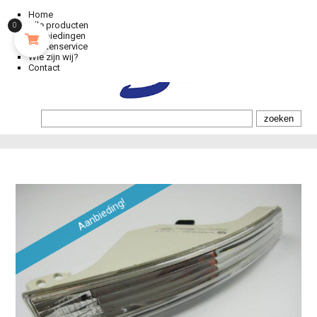
Home
Alle producten
0
Aanbiedingen
Klantenservice
Wie zijn wij?
Contact
Aanbieding!