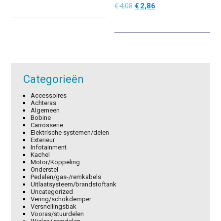
Oorspronkelijke
Huidige
€
4,08
€
2,86
prijs
prijs
was:
is:
€4,08.
€2,86.
Categorieën
Accessoires
Achteras
Algemeen
Bobine
Carrosserie
Elektrische systemen/delen
Exterieur
Infotainment
Kachel
Motor/Koppeling
Onderstel
Pedalen/gas-/remkabels
Uitlaatsysteem/brandstoftank
Uncategorized
Vering/schokdemper
Versnellingsbak
Vooras/stuurdelen