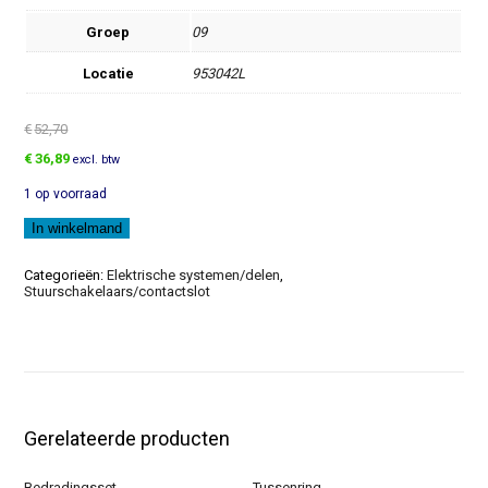
Groep
09
Locatie
953042L
€
52,70
Oorspronkelijke
Huidige
€
36,89
excl. btw
prijs
prijs
1 op voorraad
was:
is:
€52,70.
€36,89.
Knipperlicht
In winkelmand
aantal
Categorieën:
Elektrische systemen/delen
,
Stuurschakelaars/contactslot
Gerelateerde producten
Bedradingsset
Tussenring