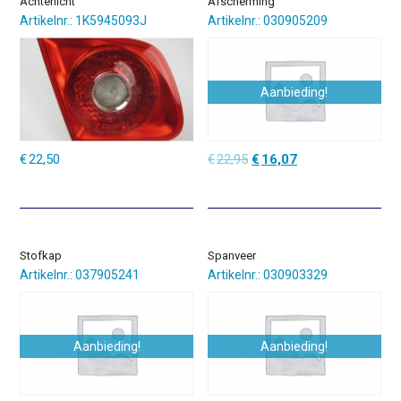
Achterlicht
Afscherming
Artikelnr.: 1K5945093J
Artikelnr.: 030905209
Aanbieding!
Oorspronkelijke
Huidige
€
22,50
€
22,95
€
16,07
prijs
prijs
was:
is:
€22,95.
€16,07.
Stofkap
Spanveer
Artikelnr.: 037905241
Artikelnr.: 030903329
Aanbieding!
Aanbieding!