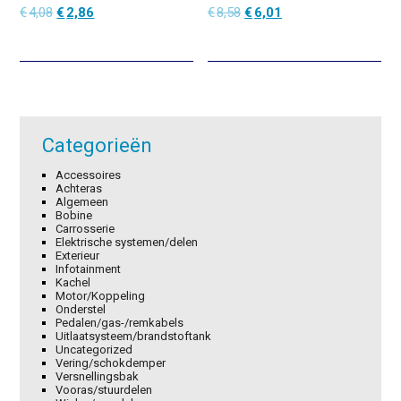
Oorspronkelijke
Huidige
Oorspronkelijke
Huidige
€
4,08
€
2,86
€
8,58
€
6,01
prijs
prijs
prijs
prijs
was:
is:
was:
is:
€4,08.
€2,86.
€8,58.
€6,01.
Categorieën
Accessoires
Achteras
Algemeen
Bobine
Carrosserie
Elektrische systemen/delen
Exterieur
Infotainment
Kachel
Motor/Koppeling
Onderstel
Pedalen/gas-/remkabels
Uitlaatsysteem/brandstoftank
Uncategorized
Vering/schokdemper
Versnellingsbak
Vooras/stuurdelen