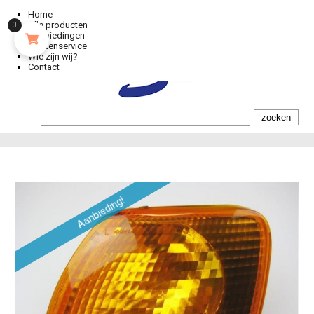
Home
Alle producten
0
Aanbiedingen
Klantenservice
Wie zijn wij?
Contact
Aanbieding!