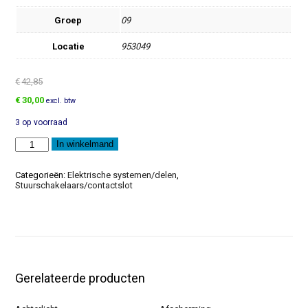
Groep
09
Locatie
953049
€
42,85
Oorspronkelijke
Huidige
€
30,00
excl. btw
prijs
prijs
3 op voorraad
was:
is:
€42,85.
€30,00.
Knipperlicht
In winkelmand
aantal
Categorieën:
Elektrische systemen/delen
,
Stuurschakelaars/contactslot
Gerelateerde producten