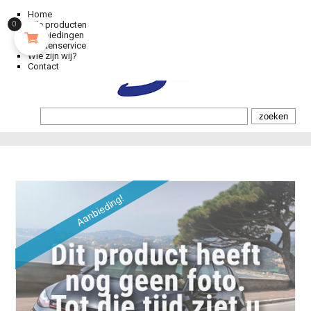
Home
Alle producten
0
Aanbiedingen
Klantenservice
Wie zijn wij?
Contact
Aanbieding!