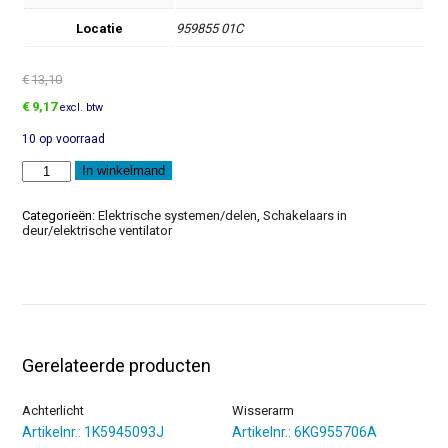
Locatie
959855 01C
€
13,10
Oorspronkelijke
Huidige
€
9,17
excl. btw
prijs
prijs
10 op voorraad
was:
is:
€13,10.
€9,17.
Schakelaar
In winkelmand
aantal
Categorieën:
Elektrische systemen/delen
,
Schakelaars in
deur/elektrische ventilator
Gerelateerde producten
Achterlicht
Wisserarm
Artikelnr.: 1K5945093J
Artikelnr.: 6KG955706A