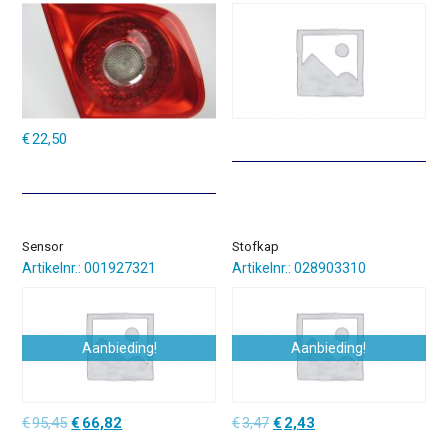
€
22,50
Sensor
Stofkap
Artikelnr.: 001927321
Artikelnr.: 028903310
Aanbieding!
Aanbieding!
Oorspronkelijke
Huidige
Oorspronkelijke
Huidige
€
95,45
€
66,82
€
3,47
€
2,43
prijs
prijs
prijs
prijs