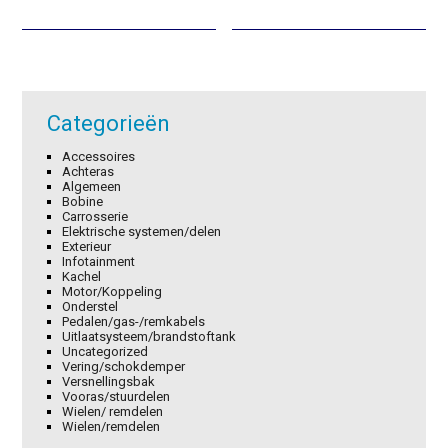
was:
is:
was:
is:
€95,45.
€66,82.
€3,47.
€2,43.
Categorieën
Accessoires
Achteras
Algemeen
Bobine
Carrosserie
Elektrische systemen/delen
Exterieur
Infotainment
Kachel
Motor/Koppeling
Onderstel
Pedalen/gas-/remkabels
Uitlaatsysteem/brandstoftank
Uncategorized
Vering/schokdemper
Versnellingsbak
Vooras/stuurdelen
Wielen/ remdelen
Wielen/remdelen