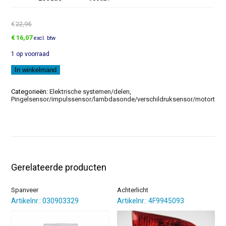
€
22,95
Oorspronkelijke
Huidige
€
16,07
excl. btw
prijs
prijs
1 op voorraad
was:
is:
€22,95.
€16,07.
Luchtfilter
In winkelmand
aantal
Categorieën:
Elektrische systemen/delen
,
Pingelsensor/impulssensor/lambdasonde/verschildruksensor/motortoer
Gerelateerde producten
Spanveer
Achterlicht
Artikelnr.: 030903329
Artikelnr.: 4F9945093