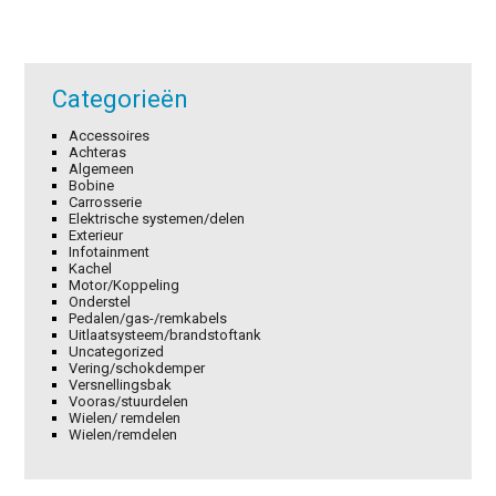
Categorieën
Accessoires
Achteras
Algemeen
Bobine
Carrosserie
Elektrische systemen/delen
Exterieur
Infotainment
Kachel
Motor/Koppeling
Onderstel
Pedalen/gas-/remkabels
Uitlaatsysteem/brandstoftank
Uncategorized
Vering/schokdemper
Versnellingsbak
Vooras/stuurdelen
Wielen/ remdelen
Wielen/remdelen