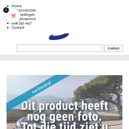
Home
Alle producten
0
Aanbiedingen
Klantenservice
Wie zijn wij?
Contact
Aanbieding!