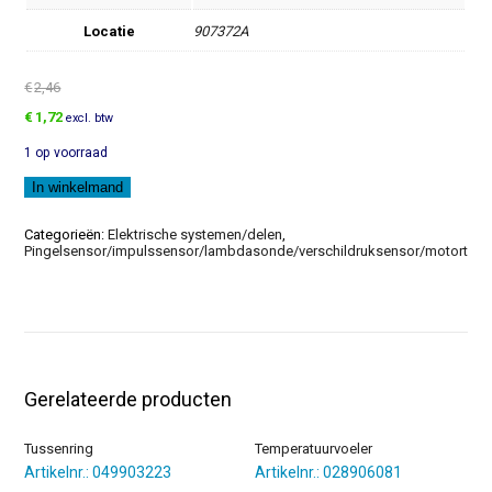
Locatie
907372A
€
2,46
Oorspronkelijke
Huidige
€
1,72
excl. btw
prijs
prijs
1 op voorraad
was:
is:
€2,46.
€1,72.
Houder
In winkelmand
aantal
Categorieën:
Elektrische systemen/delen
,
Pingelsensor/impulssensor/lambdasonde/verschildruksensor/motortoer
Gerelateerde producten
Tussenring
Temperatuurvoeler
Artikelnr.: 049903223
Artikelnr.: 028906081