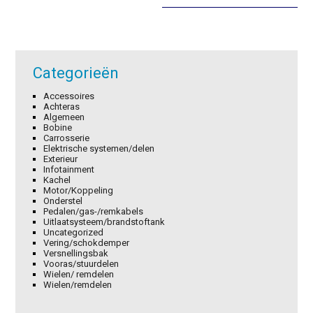
was:
is:
€4,98.
€3,49.
Categorieën
Accessoires
Achteras
Algemeen
Bobine
Carrosserie
Elektrische systemen/delen
Exterieur
Infotainment
Kachel
Motor/Koppeling
Onderstel
Pedalen/gas-/remkabels
Uitlaatsysteem/brandstoftank
Uncategorized
Vering/schokdemper
Versnellingsbak
Vooras/stuurdelen
Wielen/ remdelen
Wielen/remdelen