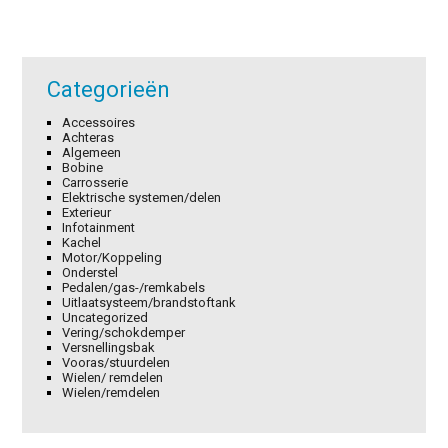
Categorieën
Accessoires
Achteras
Algemeen
Bobine
Carrosserie
Elektrische systemen/delen
Exterieur
Infotainment
Kachel
Motor/Koppeling
Onderstel
Pedalen/gas-/remkabels
Uitlaatsysteem/brandstoftank
Uncategorized
Vering/schokdemper
Versnellingsbak
Vooras/stuurdelen
Wielen/ remdelen
Wielen/remdelen