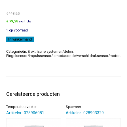
€
113,25
Oorspronkelijke
Huidige
€
79,28
excl. btw
prijs
prijs
1 op voorraad
was:
is:
€113,25.
€79,28.
Aanjaagregelaar
In winkelmand
aantal
Categorieën:
Elektrische systemen/delen
,
Pingelsensor/impulssensor/lambdasonde/verschildruksensor/motortoer
Gerelateerde producten
Temperatuurvoeler
Spanveer
Artikelnr.: 028906081
Artikelnr.: 028903329