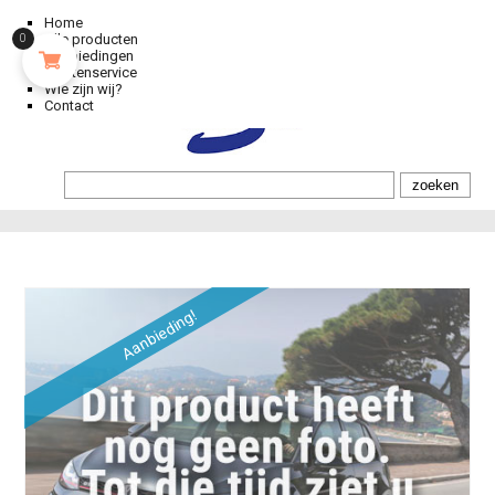
Home
Alle producten
0
Aanbiedingen
Klantenservice
Wie zijn wij?
Contact
Aanbieding!