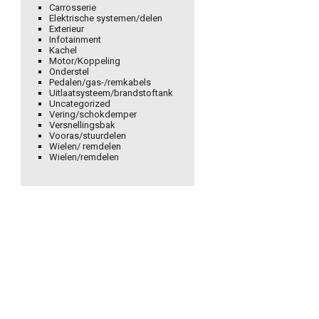
Carrosserie
Elektrische systemen/delen
Exterieur
Infotainment
Kachel
Motor/Koppeling
Onderstel
Pedalen/gas-/remkabels
Uitlaatsysteem/brandstoftank
Uncategorized
Vering/schokdemper
Versnellingsbak
Vooras/stuurdelen
Wielen/ remdelen
Wielen/remdelen