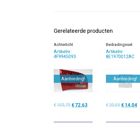
Gerelateerde producten
Achterlicht
Bedradingsset
Artikelnr.:
Artikelnr.:
4F9945093
8E1970012AC
Aanbieding!
Aanbieding!
Oorspronkelijke
Huidige
Oorspronk
H
€
103,75
€
72,63
€
20,05
€
14,04
prijs
prijs
prijs
p
was:
is:
was:
is
€103,75.
€72,63.
€20,05.
€