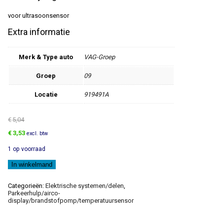
voor ultrasoonsensor
Extra informatie
Merk & Type auto
VAG-Groep
Groep
09
Locatie
919491A
€
5,04
Oorspronkelijke
Huidige
€
3,53
excl. btw
prijs
prijs
1 op voorraad
was:
is:
€5,04.
€3,53.
Houder
In winkelmand
aantal
Categorieën:
Elektrische systemen/delen
,
Parkeerhulp/airco-
display/brandstofpomp/temperatuursensor