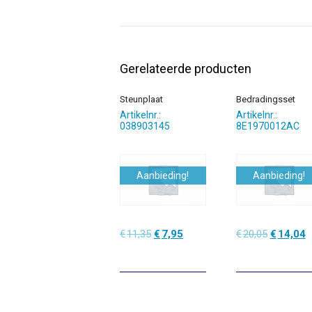
Gerelateerde producten
Steunplaat
Bedradingsset
Artikelnr.:
Artikelnr.:
038903145
8E1970012AC
Aanbieding!
Aanbieding!
Oorspronkelijke
Huidige
Oorspronk
H
€
11,35
€
7,95
€
20,05
€
14,04
prijs
prijs
prijs
p
was:
is:
was:
is
€11,35.
€7,95.
€20,05.
€