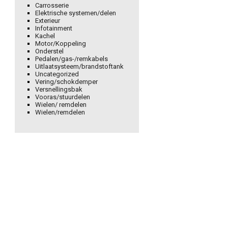
Carrosserie
Elektrische systemen/delen
Exterieur
Infotainment
Kachel
Motor/Koppeling
Onderstel
Pedalen/gas-/remkabels
Uitlaatsysteem/brandstoftank
Uncategorized
Vering/schokdemper
Versnellingsbak
Vooras/stuurdelen
Wielen/ remdelen
Wielen/remdelen