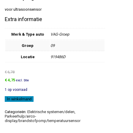
voor ultrasoonsensor
Extra informatie
Merk & Type auto
VAG-Groep
Groep
09
Locatie
919486D
€
6,78
Oorspronkelijke
Huidige
€
4,75
excl. btw
prijs
prijs
1 op voorraad
was:
is:
€6,78.
€4,75.
Houder
In winkelmand
aantal
Categorieën:
Elektrische systemen/delen
,
Parkeerhulp/airco-
display/brandstofpomp/temperatuursensor