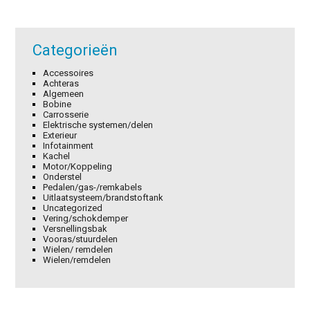
Categorieën
Accessoires
Achteras
Algemeen
Bobine
Carrosserie
Elektrische systemen/delen
Exterieur
Infotainment
Kachel
Motor/Koppeling
Onderstel
Pedalen/gas-/remkabels
Uitlaatsysteem/brandstoftank
Uncategorized
Vering/schokdemper
Versnellingsbak
Vooras/stuurdelen
Wielen/ remdelen
Wielen/remdelen