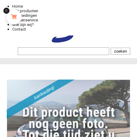
Home
Alle producten
0
Aanbiedingen
Klantenservice
Wie zijn wij?
Contact
Aanbieding!