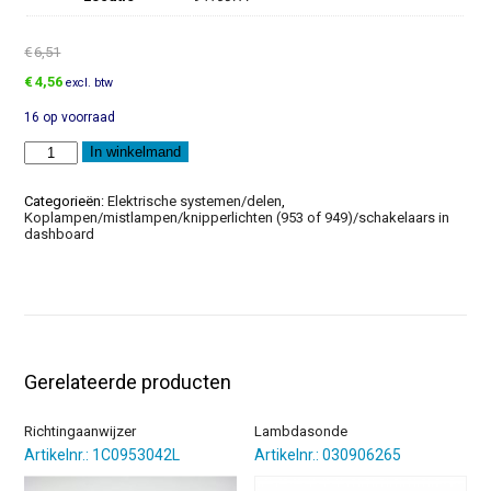
€
6,51
Oorspronkelijke
Huidige
€
4,56
excl. btw
prijs
prijs
16 op voorraad
was:
is:
€6,51.
€4,56.
Beschermkap
In winkelmand
aantal
Categorieën:
Elektrische systemen/delen
,
Koplampen/mistlampen/knipperlichten (953 of 949)/schakelaars in
dashboard
Gerelateerde producten
Richtingaanwijzer
Lambdasonde
Artikelnr.: 1C0953042L
Artikelnr.: 030906265