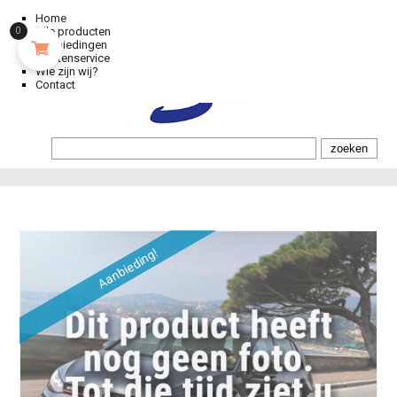
Home
Alle producten
0
Aanbiedingen
Klantenservice
Wie zijn wij?
Contact
Aanbieding!