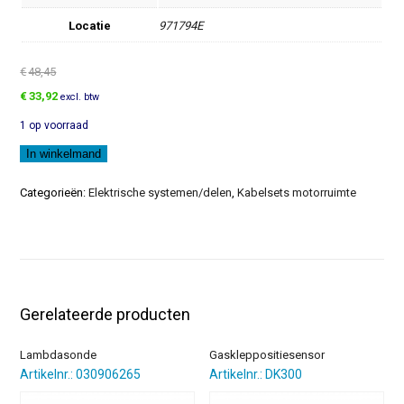
Locatie
971794E
€
48,45
Oorspronkelijke
Huidige
€
33,92
excl. btw
prijs
prijs
1 op voorraad
was:
is:
€48,45.
€33,92.
Kabelset
In winkelmand
aantal
Categorieën:
Elektrische systemen/delen
,
Kabelsets motorruimte
Gerelateerde producten
Lambdasonde
Gaskleppositiesensor
Artikelnr.: 030906265
Artikelnr.: DK300