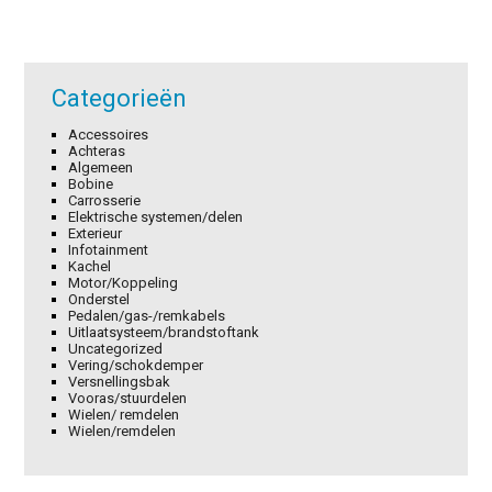
Categorieën
Accessoires
Achteras
Algemeen
Bobine
Carrosserie
Elektrische systemen/delen
Exterieur
Infotainment
Kachel
Motor/Koppeling
Onderstel
Pedalen/gas-/remkabels
Uitlaatsysteem/brandstoftank
Uncategorized
Vering/schokdemper
Versnellingsbak
Vooras/stuurdelen
Wielen/ remdelen
Wielen/remdelen