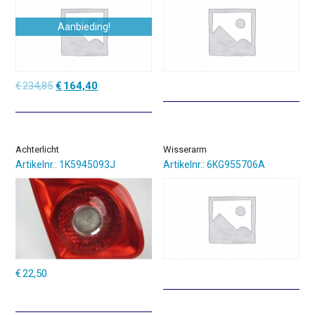
Aanbieding!
Oorspronkelijke
Huidige
€
234,85
€
164,40
prijs
prijs
was:
is:
€234,85.
€164,40.
Achterlicht
Wisserarm
Artikelnr.: 1K5945093J
Artikelnr.: 6KG955706A
€
22,50