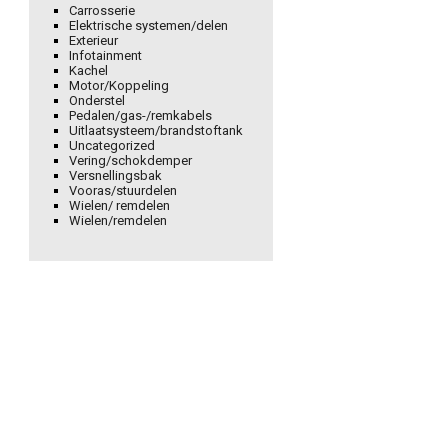
Carrosserie
Elektrische systemen/delen
Exterieur
Infotainment
Kachel
Motor/Koppeling
Onderstel
Pedalen/gas-/remkabels
Uitlaatsysteem/brandstoftank
Uncategorized
Vering/schokdemper
Versnellingsbak
Vooras/stuurdelen
Wielen/ remdelen
Wielen/remdelen