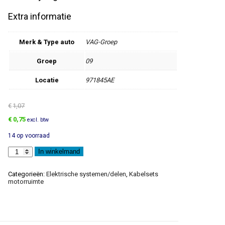
Extra informatie
Merk & Type auto
VAG-Groep
Groep
09
Locatie
971845AE
€
1,07
Oorspronkelijke
Huidige
€
0,75
excl. btw
prijs
prijs
14 op voorraad
was:
is:
€1,07.
€0,75.
Kabelhouder
In winkelmand
aantal
Categorieën:
Elektrische systemen/delen
,
Kabelsets
motorruimte