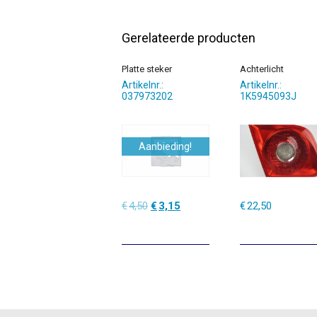
Gerelateerde producten
Platte steker
Achterlicht
Artikelnr.:
Artikelnr.:
037973202
1K5945093J
Aanbieding!
Oorspronkelijke
Huidige
€
4,50
€
3,15
€
22,50
prijs
prijs
was:
is:
€4,50.
€3,15.