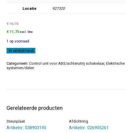
Locatie
927320
€
16,75
Oorspronkelijke
Huidige
€
11,73
excl. btw
prijs
prijs
1 op voorraad
was:
is:
€16,75.
€11,73.
Rond
In winkelmand
stekerhuis
aantal
Categorieën:
Control unit voor ABS/achteruitrij schakelaar
,
Elektrische
systemen/delen
Gerelateerde producten
Steunplaat
Afdichtring
Artikelnr.: 038903145
Artikelnr.: 026905261