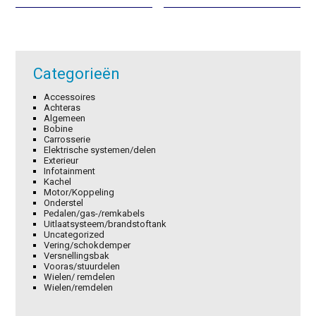
was:
is:
was:
is:
€18,40.
€12,88.
€3,42.
€2,39.
Categorieën
Accessoires
Achteras
Algemeen
Bobine
Carrosserie
Elektrische systemen/delen
Exterieur
Infotainment
Kachel
Motor/Koppeling
Onderstel
Pedalen/gas-/remkabels
Uitlaatsysteem/brandstoftank
Uncategorized
Vering/schokdemper
Versnellingsbak
Vooras/stuurdelen
Wielen/ remdelen
Wielen/remdelen