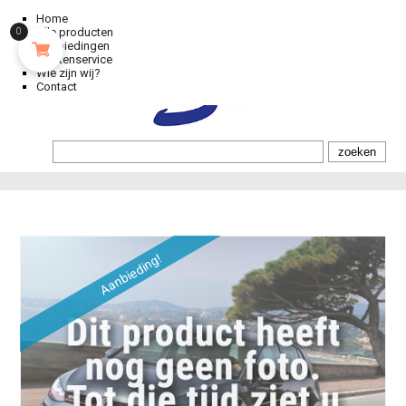
Home
Alle producten
0
Aanbiedingen
Klantenservice
Wie zijn wij?
Contact
Aanbieding!