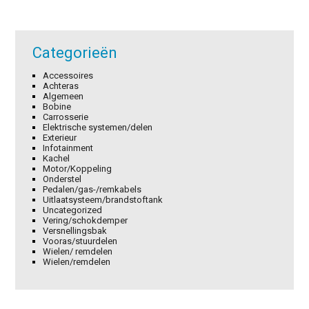
Categorieën
Accessoires
Achteras
Algemeen
Bobine
Carrosserie
Elektrische systemen/delen
Exterieur
Infotainment
Kachel
Motor/Koppeling
Onderstel
Pedalen/gas-/remkabels
Uitlaatsysteem/brandstoftank
Uncategorized
Vering/schokdemper
Versnellingsbak
Vooras/stuurdelen
Wielen/ remdelen
Wielen/remdelen