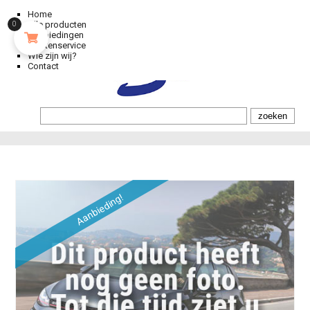
Home
Alle producten
0
Aanbiedingen
Klantenservice
Wie zijn wij?
Contact
Aanbieding!