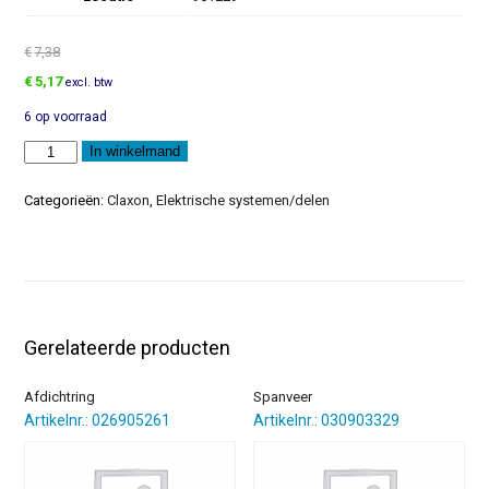
€
7,38
Oorspronkelijke
Huidige
€
5,17
excl. btw
prijs
prijs
6 op voorraad
was:
is:
€7,38.
€5,17.
Veerbeugel
In winkelmand
aantal
Categorieën:
Claxon
,
Elektrische systemen/delen
Gerelateerde producten
Afdichtring
Spanveer
Artikelnr.: 026905261
Artikelnr.: 030903329