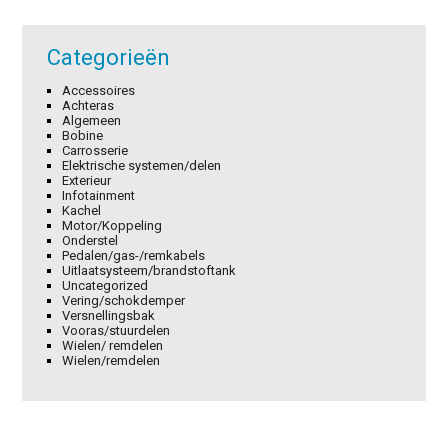
Categorieën
Accessoires
Achteras
Algemeen
Bobine
Carrosserie
Elektrische systemen/delen
Exterieur
Infotainment
Kachel
Motor/Koppeling
Onderstel
Pedalen/gas-/remkabels
Uitlaatsysteem/brandstoftank
Uncategorized
Vering/schokdemper
Versnellingsbak
Vooras/stuurdelen
Wielen/ remdelen
Wielen/remdelen