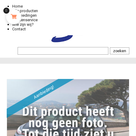
Home
Alle producten
0
Aanbiedingen
Klantenservice
Wie zijn wij?
Contact
Aanbieding!