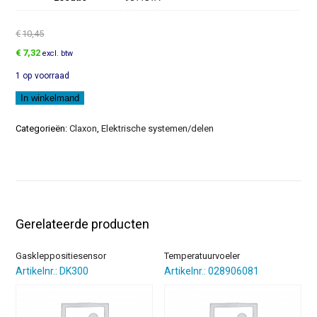
€
10,45
Oorspronkelijke
Huidige
€
7,32
excl. btw
prijs
prijs
1 op voorraad
was:
is:
€10,45.
€7,32.
Houder
In winkelmand
aantal
Categorieën:
Claxon
,
Elektrische systemen/delen
Gerelateerde producten
Gaskleppositiesensor
Temperatuurvoeler
Artikelnr.: DK300
Artikelnr.: 028906081