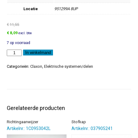
Locatie
951299A 8UP
€
11,55
Oorspronkelijke
Huidige
€
8,09
excl. btw
prijs
prijs
7 op voorraad
was:
is:
€11,55.
€8,09.
Blinddeksel
In winkelmand
aantal
Categorieën:
Claxon
,
Elektrische systemen/delen
Gerelateerde producten
Richtingaanwijzer
Stofkap
Artikelnr.: 1C0953042L
Artikelnr.: 037905241