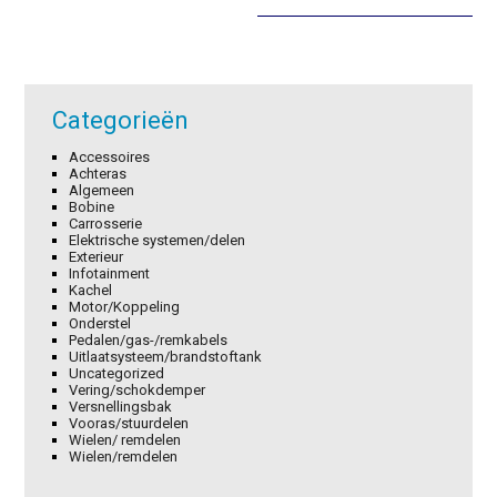
€72,15.
€50,51.
€36,70.
€25,69.
Categorieën
Accessoires
Achteras
Algemeen
Bobine
Carrosserie
Elektrische systemen/delen
Exterieur
Infotainment
Kachel
Motor/Koppeling
Onderstel
Pedalen/gas-/remkabels
Uitlaatsysteem/brandstoftank
Uncategorized
Vering/schokdemper
Versnellingsbak
Vooras/stuurdelen
Wielen/ remdelen
Wielen/remdelen