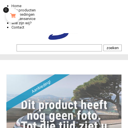
Home
Alle producten
0
Aanbiedingen
Klantenservice
Wie zijn wij?
Contact
Aanbieding!