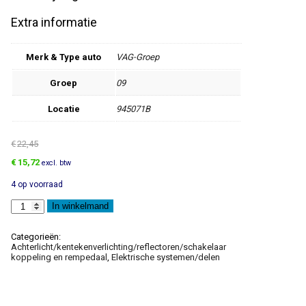
Extra informatie
Merk & Type auto
VAG-Groep
Groep
09
Locatie
945071B
€
22,45
Oorspronkelijke
Huidige
€
15,72
excl. btw
prijs
prijs
4 op voorraad
was:
is:
€22,45.
€15,72.
Zijreflector
In winkelmand
aantal
Categorieën:
Achterlicht/kentekenverlichting/reflectoren/schakelaar
koppeling en rempedaal
,
Elektrische systemen/delen