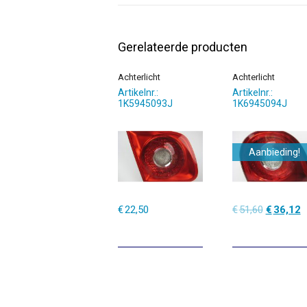
Gerelateerde producten
Achterlicht
Achterlicht
Artikelnr.:
Artikelnr.:
1K5945093J
1K6945094J
Aanbieding!
Oorspronk
H
€
22,50
€
51,60
€
36,12
prijs
p
was:
is
€51,60.
€