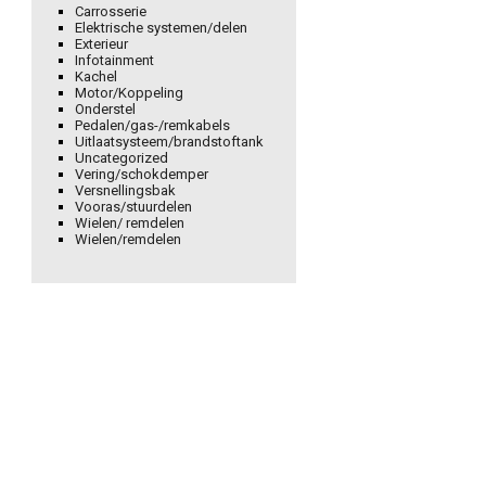
Carrosserie
Elektrische systemen/delen
Exterieur
Infotainment
Kachel
Motor/Koppeling
Onderstel
Pedalen/gas-/remkabels
Uitlaatsysteem/brandstoftank
Uncategorized
Vering/schokdemper
Versnellingsbak
Vooras/stuurdelen
Wielen/ remdelen
Wielen/remdelen