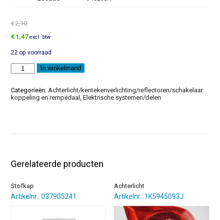
€
2,10
Oorspronkelijke
Huidige
€
1,47
excl. btw
prijs
prijs
22 op voorraad
was:
is:
€2,10.
€1,47.
Lampfitting
In winkelmand
aantal
Categorieën:
Achterlicht/kentekenverlichting/reflectoren/schakelaar
koppeling en rempedaal
,
Elektrische systemen/delen
Gerelateerde producten
Stofkap
Achterlicht
Artikelnr.: 037905241
Artikelnr.: 1K5945093J