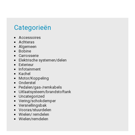
Categorieën
Accessoires
Achteras
Algemeen
Bobine
Carrosserie
Elektrische systemen/delen
Exterieur
Infotainment
Kachel
Motor/Koppeling
Onderstel
Pedalen/gas-/remkabels
Uitlaatsysteem/brandstoftank
Uncategorized
Vering/schokdemper
Versnellingsbak
Vooras/stuurdelen
Wielen/ remdelen
Wielen/remdelen