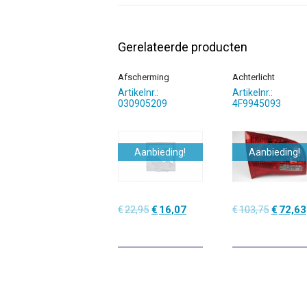
Gerelateerde producten
Afscherming
Achterlicht
Artikelnr.:
Artikelnr.:
030905209
4F9945093
Aanbieding!
Aanbieding!
Oorspronkelijke
Huidige
Oorspro
€
22,95
€
16,07
€
103,75
€
72,63
prijs
prijs
prijs
was:
is:
was:
€22,95.
€16,07.
€103,75