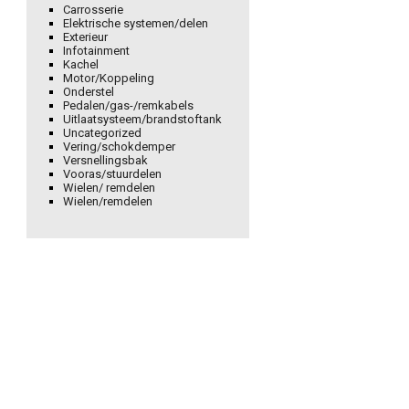
Carrosserie
Elektrische systemen/delen
Exterieur
Infotainment
Kachel
Motor/Koppeling
Onderstel
Pedalen/gas-/remkabels
Uitlaatsysteem/brandstoftank
Uncategorized
Vering/schokdemper
Versnellingsbak
Vooras/stuurdelen
Wielen/ remdelen
Wielen/remdelen