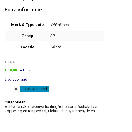
Extra informatie
Merk & Type auto
VAG-Groep
Groep
09
Locatie
943021
€
14,40
Oorspronkelijke
Huidige
€
10,08
excl. btw
prijs
prijs
5 op voorraad
was:
is:
€14,40.
€10,08.
Kentekenplaatverlichting
In winkelmand
aantal
Categorieën:
Achterlicht/kentekenverlichting/reflectoren/schakelaar
koppeling en rempedaal
,
Elektrische systemen/delen