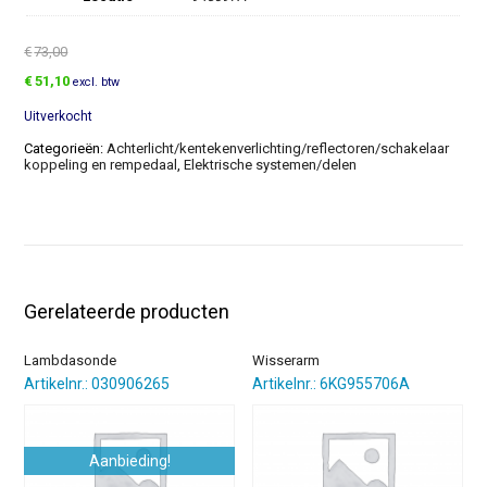
€
73,00
Oorspronkelijke
Huidige
€
51,10
excl. btw
prijs
prijs
Uitverkocht
was:
is:
€73,00.
€51,10.
Categorieën:
Achterlicht/kentekenverlichting/reflectoren/schakelaar
koppeling en rempedaal
,
Elektrische systemen/delen
Gerelateerde producten
Lambdasonde
Wisserarm
Artikelnr.: 030906265
Artikelnr.: 6KG955706A
Aanbieding!