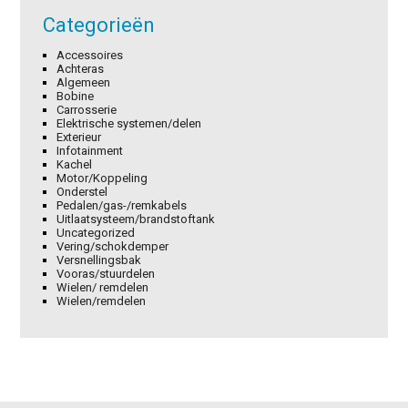
Categorieën
Accessoires
Achteras
Algemeen
Bobine
Carrosserie
Elektrische systemen/delen
Exterieur
Infotainment
Kachel
Motor/Koppeling
Onderstel
Pedalen/gas-/remkabels
Uitlaatsysteem/brandstoftank
Uncategorized
Vering/schokdemper
Versnellingsbak
Vooras/stuurdelen
Wielen/ remdelen
Wielen/remdelen