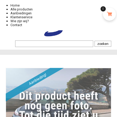
Home
Alle producten
0
Aanbiedingen
Klantenservice
Wie zijn wij?
Contact
Aanbieding!