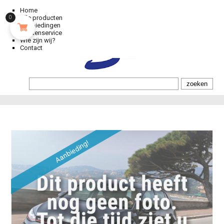
Home
Alle producten
0
Aanbiedingen
Klantenservice
Wie zijn wij?
Contact
Aanbieding!