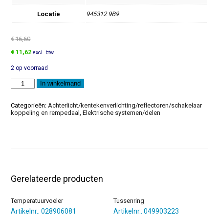
Locatie
945312 9B9
€
16,60
Oorspronkelijke
Huidige
€
11,62
excl. btw
prijs
prijs
2 op voorraad
was:
is:
€16,60.
€11,62.
Afdekking
In winkelmand
aantal
Categorieën:
Achterlicht/kentekenverlichting/reflectoren/schakelaar
koppeling en rempedaal
,
Elektrische systemen/delen
Gerelateerde producten
Temperatuurvoeler
Tussenring
Artikelnr.: 028906081
Artikelnr.: 049903223