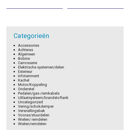
was:
is:
was:
is:
€95,45.
€66,82.
€22,95.
€16,07.
Categorieën
Accessoires
Achteras
Algemeen
Bobine
Carrosserie
Elektrische systemen/delen
Exterieur
Infotainment
Kachel
Motor/Koppeling
Onderstel
Pedalen/gas-/remkabels
Uitlaatsysteem/brandstoftank
Uncategorized
Vering/schokdemper
Versnellingsbak
Vooras/stuurdelen
Wielen/ remdelen
Wielen/remdelen