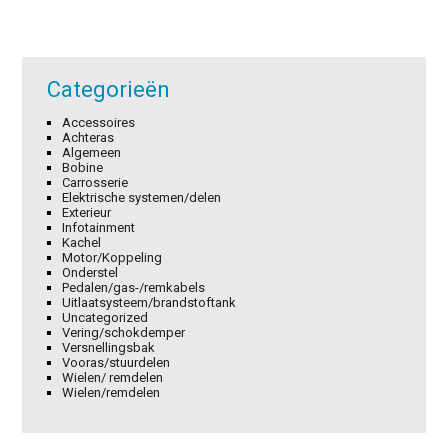
Categorieën
Accessoires
Achteras
Algemeen
Bobine
Carrosserie
Elektrische systemen/delen
Exterieur
Infotainment
Kachel
Motor/Koppeling
Onderstel
Pedalen/gas-/remkabels
Uitlaatsysteem/brandstoftank
Uncategorized
Vering/schokdemper
Versnellingsbak
Vooras/stuurdelen
Wielen/ remdelen
Wielen/remdelen