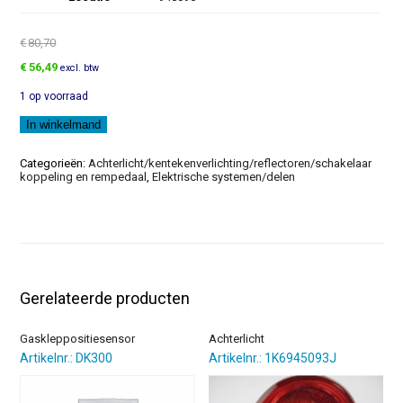
€
80,70
Oorspronkelijke
Huidige
€
56,49
excl. btw
prijs
prijs
1 op voorraad
was:
is:
€80,70.
€56,49.
Achterlicht
In winkelmand
aantal
Categorieën:
Achterlicht/kentekenverlichting/reflectoren/schakelaar
koppeling en rempedaal
,
Elektrische systemen/delen
Gerelateerde producten
Gaskleppositiesensor
Achterlicht
Artikelnr.: DK300
Artikelnr.: 1K6945093J