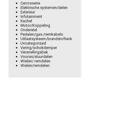
Carrosserie
Elektrische systemen/delen
Exterieur
Infotainment
Kachel
Motor/Koppeling
Onderstel
Pedalen/gas-/remkabels
Uitlaatsysteem/brandstoftank
Uncategorized
Vering/schokdemper
Versnellingsbak
Vooras/stuurdelen
Wielen/ remdelen
Wielen/remdelen