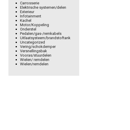
Carrosserie
Elektrische systemen/delen
Exterieur
Infotainment
Kachel
Motor/Koppeling
Onderstel
Pedalen/gas-/remkabels
Uitlaatsysteem/brandstoftank
Uncategorized
Vering/schokdemper
Versnellingsbak
Vooras/stuurdelen
Wielen/ remdelen
Wielen/remdelen