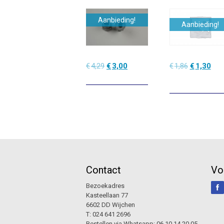
Aanbieding!
Aanbieding!
Oorspronkelijke
Huidige
Oorspronke
Hui
€
4,29
€
3,00
€
1,86
€
1,30
prijs
prijs
prijs
prijs
was:
is:
was:
is:
€4,29.
€3,00.
€1,86.
€1,3
Contact
Vo
Bezoekadres
Kasteellaan 77
6602 DD Wijchen
T:
024 641 2696
Bestellen via Whatsapp:
06 10 14 20 05