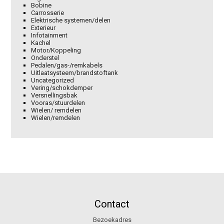
Bobine
Carrosserie
Elektrische systemen/delen
Exterieur
Infotainment
Kachel
Motor/Koppeling
Onderstel
Pedalen/gas-/remkabels
Uitlaatsysteem/brandstoftank
Uncategorized
Vering/schokdemper
Versnellingsbak
Vooras/stuurdelen
Wielen/ remdelen
Wielen/remdelen
Contact
Bezoekadres