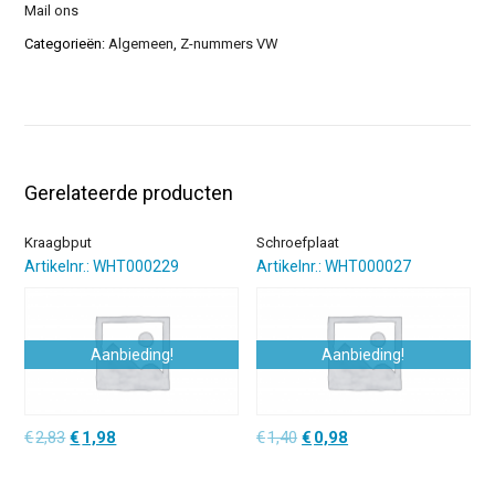
Mail ons
Categorieën:
Algemeen
,
Z-nummers VW
Gerelateerde producten
Kraagbput
Schroefplaat
Artikelnr.: WHT000229
Artikelnr.: WHT000027
Aanbieding!
Aanbieding!
Oorspronkelijke
Huidige
Oorspronkelijke
Huidige
€
2,83
€
1,98
€
1,40
€
0,98
prijs
prijs
prijs
prijs
was:
is:
was:
is: