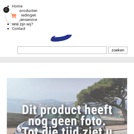
Home
0
Alle producten
Aanbiedingen
Klantenservice
Wie zijn wij?
Contact