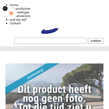
Home
Alle producten
0
Aanbiedingen
Klantenservice
Wie zijn wij?
Contact
Aanbieding!