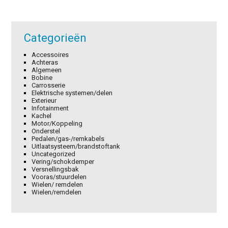
Categorieën
Accessoires
Achteras
Algemeen
Bobine
Carrosserie
Elektrische systemen/delen
Exterieur
Infotainment
Kachel
Motor/Koppeling
Onderstel
Pedalen/gas-/remkabels
Uitlaatsysteem/brandstoftank
Uncategorized
Vering/schokdemper
Versnellingsbak
Vooras/stuurdelen
Wielen/ remdelen
Wielen/remdelen