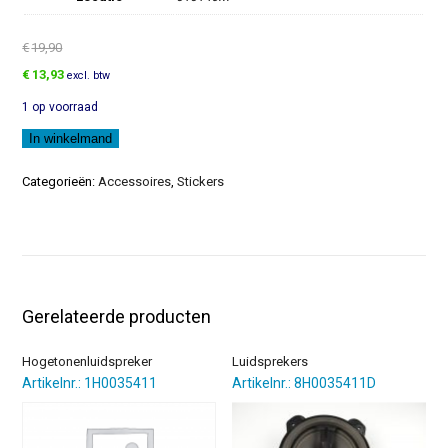
€
19,90
Oorspronkelijke
Huidige
€
13,93
excl. btw
prijs
prijs
1 op voorraad
was:
is:
€19,90.
€13,93.
Sticker
In winkelmand
aantal
Categorieën:
Accessoires
,
Stickers
Gerelateerde producten
Hogetonenluidspreker
Luidsprekers
Artikelnr.: 1H0035411
Artikelnr.: 8H0035411D