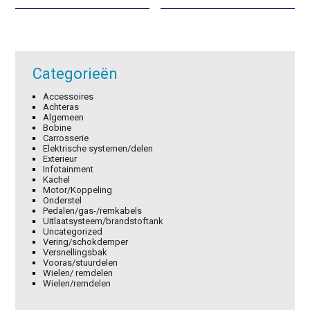
€22,70.
€15,89.
€19,90.
€13,93.
Categorieën
Accessoires
Achteras
Algemeen
Bobine
Carrosserie
Elektrische systemen/delen
Exterieur
Infotainment
Kachel
Motor/Koppeling
Onderstel
Pedalen/gas-/remkabels
Uitlaatsysteem/brandstoftank
Uncategorized
Vering/schokdemper
Versnellingsbak
Vooras/stuurdelen
Wielen/ remdelen
Wielen/remdelen