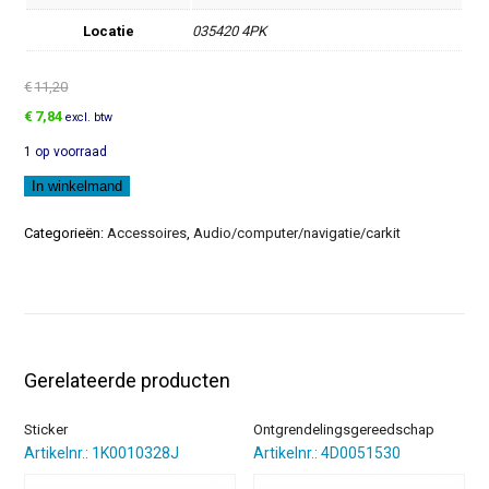
Locatie
035420 4PK
€
11,20
Oorspronkelijke
Huidige
€
7,84
excl. btw
prijs
prijs
1 op voorraad
was:
is:
€11,20.
€7,84.
Luidsprekerrooster
In winkelmand
aantal
Categorieën:
Accessoires
,
Audio/computer/navigatie/carkit
Gerelateerde producten
Sticker
Ontgrendelingsgereedschap
Artikelnr.: 1K0010328J
Artikelnr.: 4D0051530