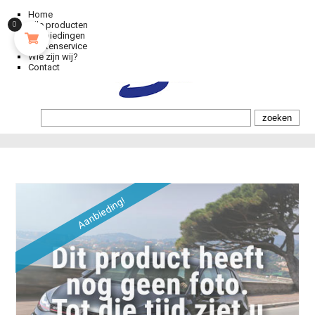
Home
Alle producten
0
Aanbiedingen
Klantenservice
Wie zijn wij?
Contact
Aanbieding!