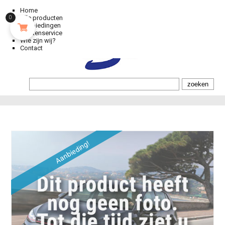
Home
Alle producten
0
Aanbiedingen
Klantenservice
Wie zijn wij?
Contact
Aanbieding!