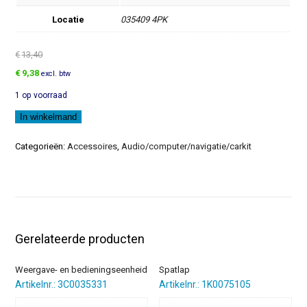
Locatie
035409 4PK
€
13,40
Oorspronkelijke
Huidige
€
9,38
excl. btw
prijs
prijs
1 op voorraad
was:
is:
€13,40.
€9,38.
Luidsprekerrooster
In winkelmand
aantal
Categorieën:
Accessoires
,
Audio/computer/navigatie/carkit
Gerelateerde producten
Weergave- en bedieningseenheid
Spatlap
Artikelnr.: 3C0035331
Artikelnr.: 1K0075105