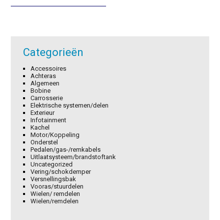
€18,99.
€13,29.
€22,70.
€15,89.
Categorieën
Accessoires
Achteras
Algemeen
Bobine
Carrosserie
Elektrische systemen/delen
Exterieur
Infotainment
Kachel
Motor/Koppeling
Onderstel
Pedalen/gas-/remkabels
Uitlaatsysteem/brandstoftank
Uncategorized
Vering/schokdemper
Versnellingsbak
Vooras/stuurdelen
Wielen/ remdelen
Wielen/remdelen