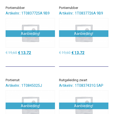
Portierrubber
Portierrubber
Artikelnr.: 1T0837725A 9B9
Artikelnr.: 1T0837726A 9B9
Aanbieding!
Aanbieding!
Oorspronkelijke
Huidige
Oorspronkelijke
Huidige
€
19,60
€
13,72
€
19,60
€
13,72
prijs
prijs
prijs
prijs
was:
is:
was:
is:
€19,60.
€13,72.
€19,60.
€13,72.
Portierruit
Ruitgeleiding zwart
Artikelnr.: 1T0845025J
Artikelnr.: 1T0837431G 5AP
Aanbieding!
Aanbieding!