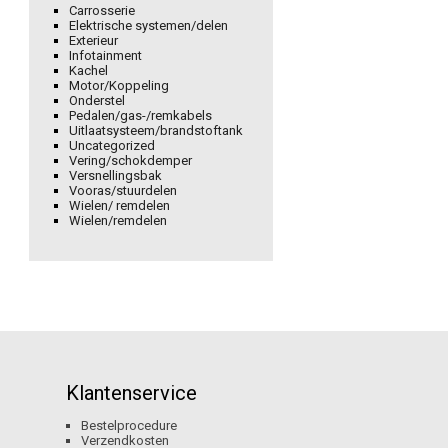
Carrosserie
Elektrische systemen/delen
Exterieur
Infotainment
Kachel
Motor/Koppeling
Onderstel
Pedalen/gas-/remkabels
Uitlaatsysteem/brandstoftank
Uncategorized
Vering/schokdemper
Versnellingsbak
Vooras/stuurdelen
Wielen/ remdelen
Wielen/remdelen
Klantenservice
Bestelprocedure
Verzendkosten