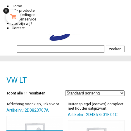
Home
Alle producten
0
Aanbiedingen
Klantenservice
Wie zijn wij?
Contact
VW LT
Toont alle 11 resultaten
Afdichting voor klep, links voor
Buitenspiegel (convex) compleet
met houder satijnzwart
Artikelnr.: 2D0823707A
Artikelnr.: 2D4857501F 01C