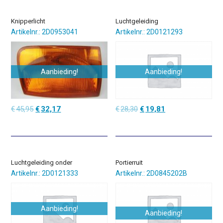
Knipperlicht
Luchtgeleiding
Artikelnr.: 2D0953041
Artikelnr.: 2D0121293
Aanbieding!
Aanbieding!
Oorspronkelijke
Huidige
Oorspronkelijke
Huidige
€
45,95
€
32,17
€
28,30
€
19,81
prijs
prijs
prijs
prijs
was:
is:
was:
is:
€45,95.
€32,17.
€28,30.
€19,81.
Luchtgeleiding onder
Portierruit
Artikelnr.: 2D0121333
Artikelnr.: 2D0845202B
Aanbieding!
Aanbieding!