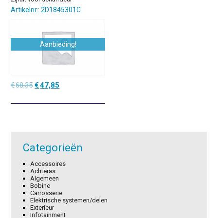
Artikelnr.: 2D1845301C
Aanbieding!
Oorspronkelijke
Huidige
€
68,35
€
47,85
prijs
prijs
was:
is:
€68,35.
€47,85.
Categorieën
Accessoires
Achteras
Algemeen
Bobine
Carrosserie
Elektrische systemen/delen
Exterieur
Infotainment