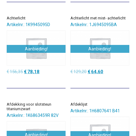
€86,15.
€60,31.
€86,15.
€60,31.
Achterlicht
Achterlicht met mist- achterlicht
Artikelnr.: 1K9945095D
Artikelnr.: 1J6945095BA
Aanbieding!
Aanbieding!
Oorspronkelijke
Huidige
Oorspronkelijke
Huidige
€
156,35
€
78,18
€
129,20
€
64,60
prijs
prijs
prijs
prijs
was:
is:
was:
is:
€156,35.
€78,18.
€129,20.
€64,60.
Afdekking voor slotsteun
Afdeklijst
titaniumzwart
Artikelnr.: 1H6807641 B41
Artikelnr.: 1K6863459R 82V
Aanbieding!
Aanbieding!