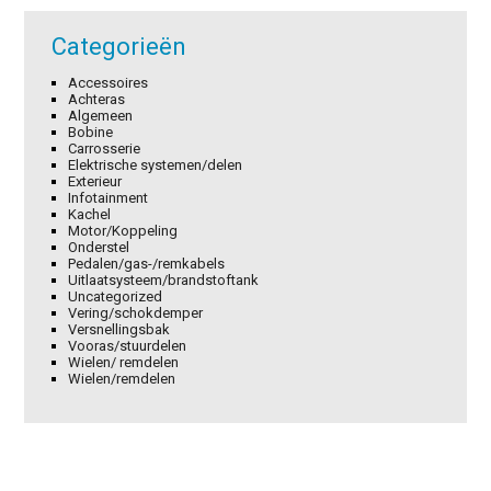
Categorieën
Accessoires
Achteras
Algemeen
Bobine
Carrosserie
Elektrische systemen/delen
Exterieur
Infotainment
Kachel
Motor/Koppeling
Onderstel
Pedalen/gas-/remkabels
Uitlaatsysteem/brandstoftank
Uncategorized
Vering/schokdemper
Versnellingsbak
Vooras/stuurdelen
Wielen/ remdelen
Wielen/remdelen