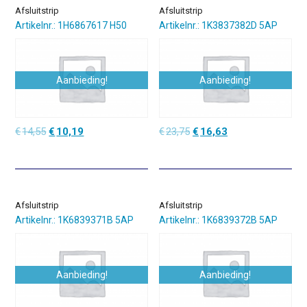
Afsluitstrip
Afsluitstrip
Artikelnr.: 1H6867617 H50
Artikelnr.: 1K3837382D 5AP
Aanbieding!
Aanbieding!
Oorspronkelijke
Huidige
Oorspronkelijke
Huidige
€
14,55
€
10,19
€
23,75
€
16,63
prijs
prijs
prijs
prijs
was:
is:
was:
is:
€14,55.
€10,19.
€23,75.
€16,63.
Afsluitstrip
Afsluitstrip
Artikelnr.: 1K6839371B 5AP
Artikelnr.: 1K6839372B 5AP
Aanbieding!
Aanbieding!