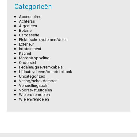
Categorieën
Accessoires
Achteras
Algemeen
Bobine
Carrosserie
Elektrische systemen/delen
Exterieur
Infotainment
Kachel
Motor/Koppeling
Onderstel
Pedalen/gas-/remkabels
Uitlaatsysteem/brandstoftank
Uncategorized
Vering/schokdemper
Versnellingsbak
Vooras/stuurdelen
Wielen/ remdelen
Wielen/remdelen