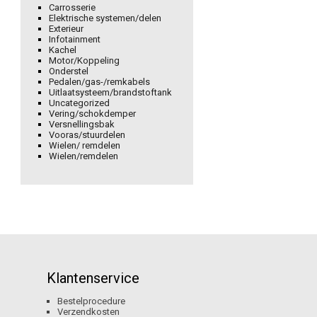
Carrosserie
Elektrische systemen/delen
Exterieur
Infotainment
Kachel
Motor/Koppeling
Onderstel
Pedalen/gas-/remkabels
Uitlaatsysteem/brandstoftank
Uncategorized
Vering/schokdemper
Versnellingsbak
Vooras/stuurdelen
Wielen/ remdelen
Wielen/remdelen
Klantenservice
Bestelprocedure
Verzendkosten