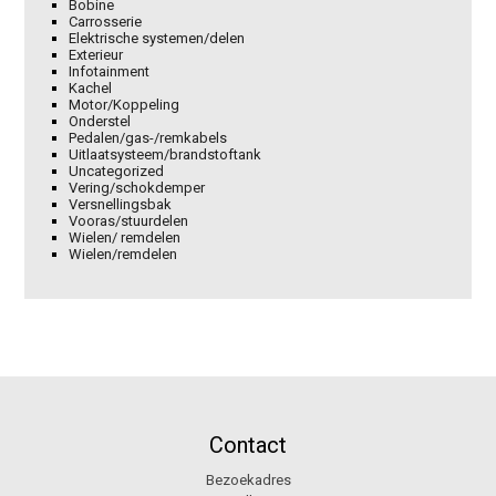
Bobine
Carrosserie
Elektrische systemen/delen
Exterieur
Infotainment
Kachel
Motor/Koppeling
Onderstel
Pedalen/gas-/remkabels
Uitlaatsysteem/brandstoftank
Uncategorized
Vering/schokdemper
Versnellingsbak
Vooras/stuurdelen
Wielen/ remdelen
Wielen/remdelen
Contact
Bezoekadres