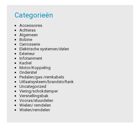
Categorieën
Accessoires
Achteras
Algemeen
Bobine
Carrosserie
Elektrische systemen/delen
Exterieur
Infotainment
Kachel
Motor/Koppeling
Onderstel
Pedalen/gas-/remkabels
Uitlaatsysteem/brandstoftank
Uncategorized
Vering/schokdemper
Versnellingsbak
Vooras/stuurdelen
Wielen/ remdelen
Wielen/remdelen