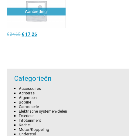
Aanbieding!
Oorspronkelijke
Huidige
€
24,65
€
17,26
prijs
prijs
was:
is:
€24,65.
€17,26.
Categorieën
Accessoires
Achteras
Algemeen
Bobine
Carrosserie
Elektrische systemen/delen
Exterieur
Infotainment
Kachel
Motor/Koppeling
Onderstel