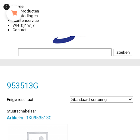
Home
0
Alle producten
Aanbiedingen
Klantenservice
Wie zijn wij?
Contact
953513G
Enige resultaat
Stuurschakelaar
Artikelnr.: 1K0953513G