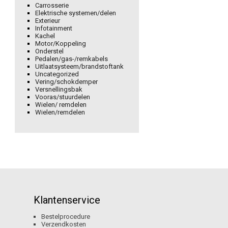
Carrosserie
Elektrische systemen/delen
Exterieur
Infotainment
Kachel
Motor/Koppeling
Onderstel
Pedalen/gas-/remkabels
Uitlaatsysteem/brandstoftank
Uncategorized
Vering/schokdemper
Versnellingsbak
Vooras/stuurdelen
Wielen/ remdelen
Wielen/remdelen
Klantenservice
Bestelprocedure
Verzendkosten