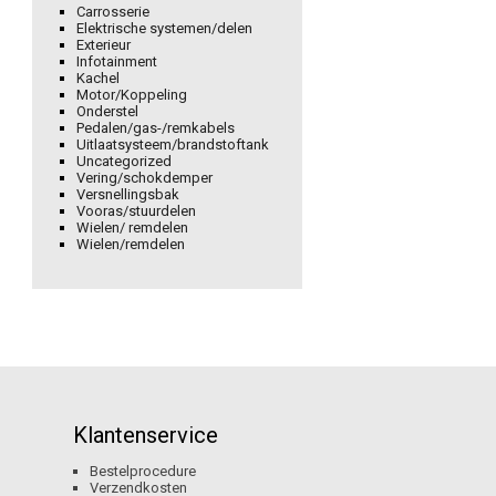
Carrosserie
Elektrische systemen/delen
Exterieur
Infotainment
Kachel
Motor/Koppeling
Onderstel
Pedalen/gas-/remkabels
Uitlaatsysteem/brandstoftank
Uncategorized
Vering/schokdemper
Versnellingsbak
Vooras/stuurdelen
Wielen/ remdelen
Wielen/remdelen
Klantenservice
Bestelprocedure
Verzendkosten